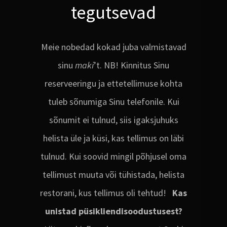
tegutsevad
Meie nobedad kokad juba valmistavad
sinu
maki
’t. NB! Kinnitus Sinu
reserveeringu ja ettetellimuse kohta
tuleb sõnumiga Sinu telefonile. Kui
sõnumit ei tulnud, siis igaksjuhuks
helista üle ja küsi, kas tellimus on läbi
tulnud. Kui soovid mingil põhjusel oma
tellimust muuta või tühistada, helista
restorani, kus tellimus oli tehtud!
Kas
unistad püsikliendisoodustusest?