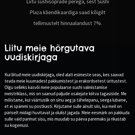
Liitu sushisõprade perega, sest Sushi
Plaza kliendikaardiga saad kõigilt
tellimustelt hinnaalandust 7%.
Liitu meie hõrgutava
uudiskirjaga
Kui liitud meie uudiskirjaga, oled alati esimeste seas, kes saavad
teada meie kuumadest pakkumistest ja erakordsetest üritustest.
Olgu selleks kasvõi meie populaarse sushi valmistamise
meistriklass, mis on saanud paljude osalejate kiitva tagasiside. Me
mõistame, kui väärtuslik on sinu aeg ja tähelepanu, seega lubame,
et ei spämmi su postkasti. Kirjutame sulle ainult siis, kui meil on
päriselt midagi huvitavat ja olulist jagada. Meie eesmärk on pakkuda
sulle vaid parimat sisu, mis muudab su päeva paremaks ja rikastab
su kogemusi.