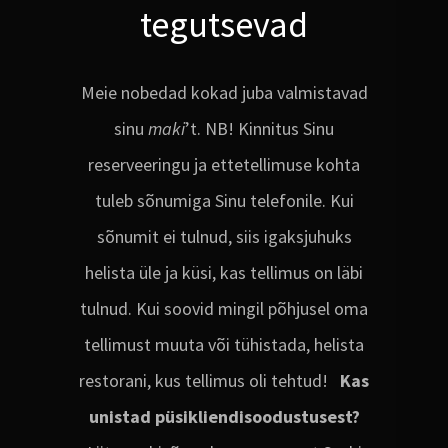
tegutsevad
Meie nobedad kokad juba valmistavad
sinu
maki
’t. NB! Kinnitus Sinu
reserveeringu ja ettetellimuse kohta
tuleb sõnumiga Sinu telefonile. Kui
sõnumit ei tulnud, siis igaksjuhuks
helista üle ja küsi, kas tellimus on läbi
tulnud. Kui soovid mingil põhjusel oma
tellimust muuta või tühistada, helista
restorani, kus tellimus oli tehtud!
Kas
unistad püsikliendisoodustusest?