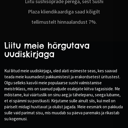
Liitu sushisõprade perega, sest Sushi
Plaza kliendikaardiga saad kõigilt
tellimustelt hinnaalandust 7%.
Liitu meie hõrgutava
uudiskirjaga
Kui liitud meie uudiskirjaga, oled alati esimeste seas, kes saavad
teada meie kuumadest pakkumistest ja erakordsetest üritustest.
Olgu selleks kasvõi meie populaarse sushi valmistamise
meistriklass, mis on saanud paljude osalejate kiitva tagasiside. Me
mõistame, kui väärtuslik on sinu aeg ja tähelepanu, seega lubame,
et ei spämmi su postkasti. Kirjutame sulle ainult siis, kui meil on
päriselt midagi huvitavat ja olulist jagada. Meie eesmärk on pakkuda
sulle vaid parimat sisu, mis muudab su päeva paremaks ja rikastab
su kogemusi.