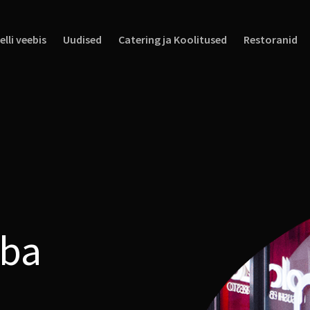
elli veebis
Uudised
Catering ja Koolitused
Restoranid
uba