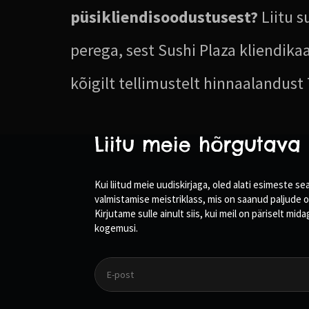
püsikliendisoodustusest?
Liitu s
perega, sest Sushi Plaza kliendika
kõigilt tellimustelt hinnaalandust
Liitu meie hõrgutava 
Kui liitud meie uudiskirjaga, oled alati esimeste
valmistamise meistriklass, mis on saanud paljude o
Kirjutame sulle ainult siis, kui meil on päriselt m
kogemusi.