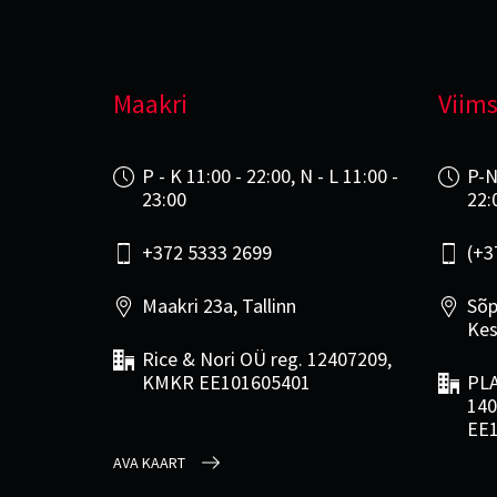
Maakri
Viims
P - K 11:00 - 22:00, N - L 11:00 -
P-N
23:00
22:
+372 5333 2699
(+3
Maakri 23a, Tallinn
Sõp
Kes
Rice & Nori OÜ reg. 12407209,
KMKR EE101605401
PLA
140
EE
AVA KAART