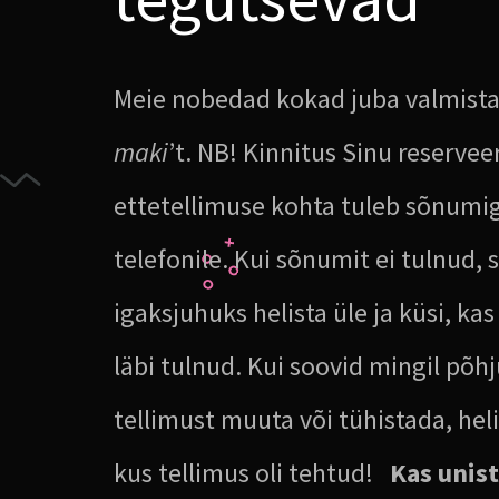
Meie nobedad kokad juba valmista
maki
’t. NB! Kinnitus Sinu reservee
ettetellimuse kohta tuleb sõnumi
telefonile. Kui sõnumit ei tulnud, s
igaksjuhuks helista üle ja küsi, kas
läbi tulnud. Kui soovid mingil põh
tellimust muuta või tühistada, heli
kus tellimus oli tehtud!
Kas unis