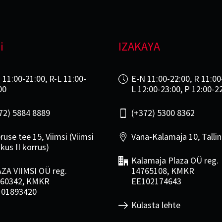
i
IZAKAYA
 11:00-21:00, R-L 11:00-
E-N 11:00-22:00, R 11:00
00
L 12:00-23:00, P 12:00-2
72) 5884 8889
(+372) 5300 8362
ruse tee 15, Viimsi (Viimsi
Vana-Kalamaja 10, Talli
kus II korrus)
Kalamaja Plaza OÜ reg.
ZA VIIMSI OÜ reg.
14765108, KMKR
60342, KMKR
EE102174643
101893420
Külasta lehte