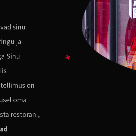
vad sinu
ringu ja
ga Sinu
iis
 tellimus on
jusel oma
sta restorani,
tad