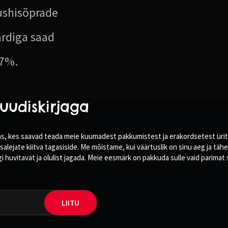
ushisõprade
ardiga saad
 7%.
uudiskirjaga
 seas, kes saavad teada meie kuumadest pakkumistest ja erakordsetest üri
salejate kiitva tagasiside. Me mõistame, kui väärtuslik on sinu aeg ja tä
idagi huvitavat ja olulist jagada. Meie eesmärk on pakkuda sulle vaid parim
LIITU