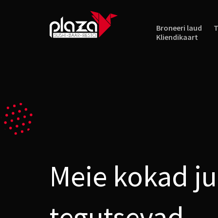
Broneeri laud
T
Kliendikaart
Meie kokad j
tegutsevad