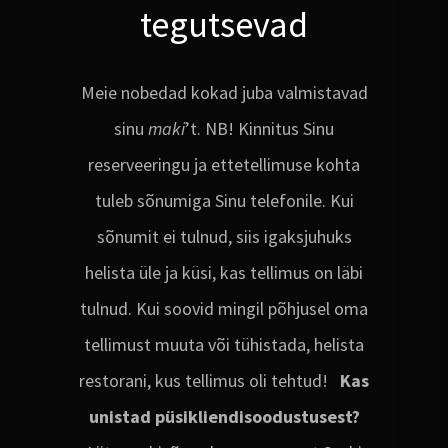
tegutsevad
Meie nobedad kokad juba valmistavad
sinu
maki
’t. NB! Kinnitus Sinu
reserveeringu ja ettetellimuse kohta
tuleb sõnumiga Sinu telefonile. Kui
sõnumit ei tulnud, siis igaksjuhuks
helista üle ja küsi, kas tellimus on läbi
tulnud. Kui soovid mingil põhjusel oma
tellimust muuta või tühistada, helista
restorani, kus tellimus oli tehtud!
Kas
unistad püsikliendisoodustusest?