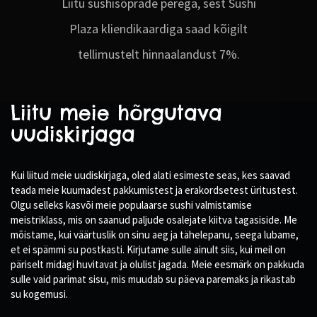
Liitu sushisõprade perega, sest Sushi
Plaza kliendikaardiga saad kõigilt
tellimustelt hinnaalandust 7%.
Liitu meie hõrgutava
uudiskirjaga
Kui liitud meie uudiskirjaga, oled alati esimeste seas, kes saavad
teada meie kuumadest pakkumistest ja erakordsetest üritustest.
Olgu selleks kasvõi meie populaarse sushi valmistamise
meistriklass, mis on saanud paljude osalejate kiitva tagasiside. Me
mõistame, kui väärtuslik on sinu aeg ja tähelepanu, seega lubame,
et ei spämmi su postkasti. Kirjutame sulle ainult siis, kui meil on
päriselt midagi huvitavat ja olulist jagada. Meie eesmärk on pakkuda
sulle vaid parimat sisu, mis muudab su päeva paremaks ja rikastab
su kogemusi.