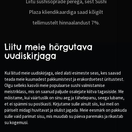
Liitu sushisõprade perega, sest Sushi
Plaza kliendikaardiga saad kõigilt
tellimustelt hinnaalandust 7%.
Liitu meie hõrgutava
uudiskirjaga
Kui liitud meie uudiskirjaga, oled alati esimeste seas, kes saavad
teada meie kuumadest pakkumistest ja erakordsetest üritustest.
Olgu selleks kasvõi meie populaarse sushi valmistamise
meistriklass, mis on saanud paljude osalejate kiitva tagasiside. Me
mõistame, kui väärtuslik on sinu aeg ja tähelepanu, seega lubame,
et ei spämmi su postkasti. Kirjutame sulle ainult siis, kui meil on
päriselt midagi huvitavat ja olulist jagada. Meie eesmärk on pakkuda
sulle vaid parimat sisu, mis muudab su päeva paremaks ja rikastab
su kogemusi.