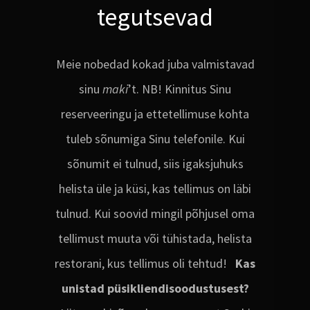
tegutsevad
Meie nobedad kokad juba valmistavad
sinu
maki
’t. NB! Kinnitus Sinu
reserveeringu ja ettetellimuse kohta
tuleb sõnumiga Sinu telefonile. Kui
sõnumit ei tulnud, siis igaksjuhuks
helista üle ja küsi, kas tellimus on läbi
tulnud. Kui soovid mingil põhjusel oma
tellimust muuta või tühistada, helista
restorani, kus tellimus oli tehtud!
Kas
unistad püsikliendisoodustusest?