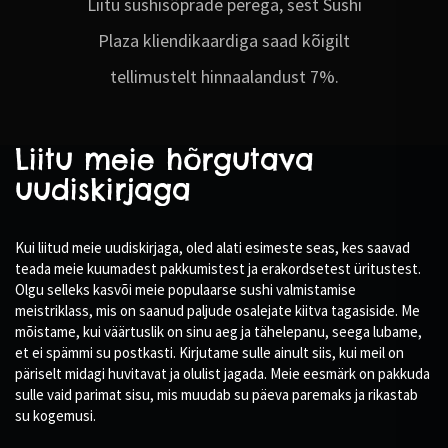
Liitu sushisõprade perega, sest Sushi
Plaza kliendikaardiga saad kõigilt
tellimustelt hinnaalandust 7%.
Liitu meie hõrgutava
uudiskirjaga
Kui liitud meie uudiskirjaga, oled alati esimeste seas, kes saavad
teada meie kuumadest pakkumistest ja erakordsetest üritustest.
Olgu selleks kasvõi meie populaarse sushi valmistamise
meistriklass, mis on saanud paljude osalejate kiitva tagasiside. Me
mõistame, kui väärtuslik on sinu aeg ja tähelepanu, seega lubame,
et ei spämmi su postkasti. Kirjutame sulle ainult siis, kui meil on
päriselt midagi huvitavat ja olulist jagada. Meie eesmärk on pakkuda
sulle vaid parimat sisu, mis muudab su päeva paremaks ja rikastab
su kogemusi.