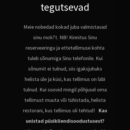
tegutsevad
Meie nobedad kokad juba valmistavad
sinu
maki
’t. NB! Kinnitus Sinu
reserveeringu ja ettetellimuse kohta
tuleb sõnumiga Sinu telefonile. Kui
sõnumit ei tulnud, siis igaksjuhuks
helista üle ja küsi, kas tellimus on läbi
tulnud. Kui soovid mingil põhjusel oma
tellimust muuta või tühistada, helista
restorani, kus tellimus oli tehtud!
Kas
unistad püsikliendisoodustusest?