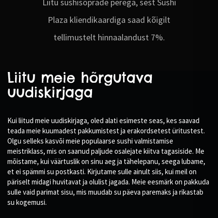
Liitu sushisõprade perega, sest Sushi
Plaza kliendikaardiga saad kõigilt
tellimustelt hinnaalandust 7%.
Liitu meie hõrgutava
uudiskirjaga
Kui liitud meie uudiskirjaga, oled alati esimeste seas, kes saavad
teada meie kuumadest pakkumistest ja erakordsetest üritustest.
Olgu selleks kasvõi meie populaarse sushi valmistamise
meistriklass, mis on saanud paljude osalejate kiitva tagasiside. Me
mõistame, kui väärtuslik on sinu aeg ja tähelepanu, seega lubame,
et ei spämmi su postkasti. Kirjutame sulle ainult siis, kui meil on
päriselt midagi huvitavat ja olulist jagada. Meie eesmärk on pakkuda
sulle vaid parimat sisu, mis muudab su päeva paremaks ja rikastab
su kogemusi.