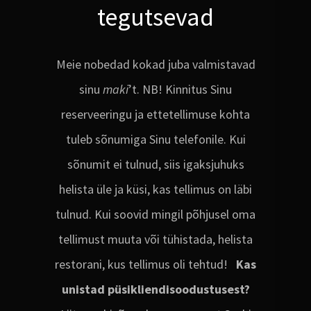
tegutsevad
Meie nobedad kokad juba valmistavad
sinu
maki
’t. NB! Kinnitus Sinu
reserveeringu ja ettetellimuse kohta
tuleb sõnumiga Sinu telefonile. Kui
sõnumit ei tulnud, siis igaksjuhuks
helista üle ja küsi, kas tellimus on läbi
tulnud. Kui soovid mingil põhjusel oma
tellimust muuta või tühistada, helista
restorani, kus tellimus oli tehtud!
Kas
unistad püsikliendisoodustusest?