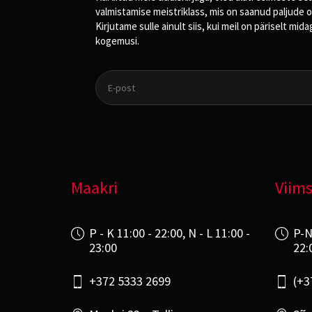
valmistamise meistriklass, mis on saanud paljude o
Kirjutame sulle ainult siis, kui meil on päriselt m
kogemusi.
Maakri
Viims
P - K 11:00 - 22:00, N - L 11:00 -
P-N
23:00
22:
+372 5333 2699
(+3