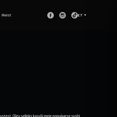
Meist
ET
tustest. Olgu selleks kasvõi meie populaarse sushi