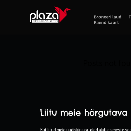
Broneeri laud
T
Kliendikaart
Posts not fo
Liitu meie hõrgutava 
Kui liitud meie uudiskirjaga, oled alati esimeste