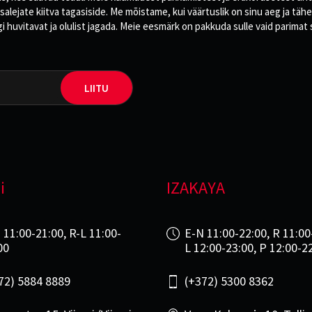
salejate kiitva tagasiside. Me mõistame, kui väärtuslik on sinu aeg ja tä
idagi huvitavat ja olulist jagada. Meie eesmärk on pakkuda sulle vaid parim
LIITU
i
IZAKAYA
 11:00-21:00, R-L 11:00-
E-N 11:00-22:00, R 11:00
00
L 12:00-23:00, P 12:00-2
72) 5884 8889
(+372) 5300 8362