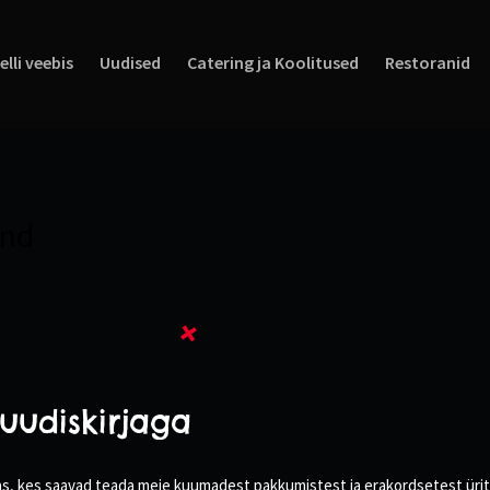
elli veebis
Uudised
Catering ja Koolitused
Restoranid
und
uudiskirjaga
 seas, kes saavad teada meie kuumadest pakkumistest ja erakordsetest üri