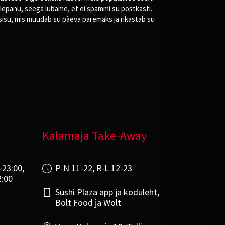
helepanu, seega lubame, et ei spämmi su postkasti.
at sisu, mis muudab su päeva paremaks ja rikastab su
Kalamaja Take-Away
-23:00,
P-N 11-22, R-L 12-23
2:00
Sushi Plaza app ja koduleht,
Bolt Food ja Wolt