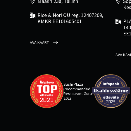
Maakri 23a, Tallinn
Sõp
Kes
Rice & Nori OÜ reg. 12407209,
KMKR EE101605401
PLA
140
EE
AVA KAART
AVA KAA
Sushi Plaza
Recommended
Restaurant Guru
2023