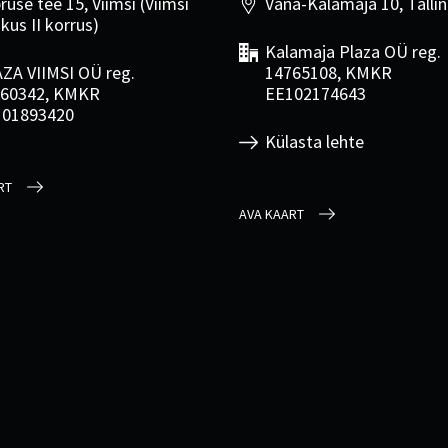
ruse tee 15, Viimsi (Viimsi
Vana-Kalamaja 10, Talli
kus II korrus)
Kalamaja Plaza OÜ reg.
ZA VIIMSI OÜ reg.
14765108, KMKR
60342, KMKR
EE102174643
101893420
Külasta lehte
RT
AVA KAART