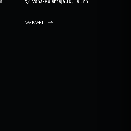
nn
Vana-Kalamaja 10, Tallinn
AVA KAART