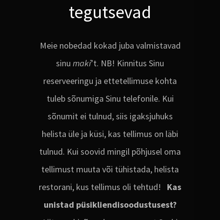
tegutsevad
Meie nobedad kokad juba valmistavad
sinu
maki
’t. NB! Kinnitus Sinu
reserveeringu ja ettetellimuse kohta
tuleb sõnumiga Sinu telefonile. Kui
sõnumit ei tulnud, siis igaksjuhuks
helista üle ja küsi, kas tellimus on läbi
tulnud. Kui soovid mingil põhjusel oma
tellimust muuta või tühistada, helista
restorani, kus tellimus oli tehtud!
Kas
unistad püsikliendisoodustusest?