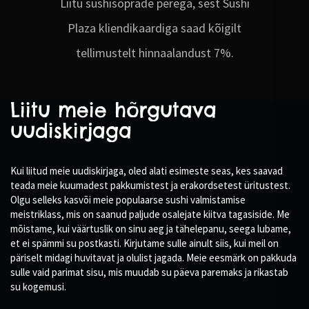
Liitu sushisõprade perega, sest Sushi
Plaza kliendikaardiga saad kõigilt
tellimustelt hinnaalandust 7%.
Liitu meie hõrgutava
uudiskirjaga
Kui liitud meie uudiskirjaga, oled alati esimeste seas, kes saavad
teada meie kuumadest pakkumistest ja erakordsetest üritustest.
Olgu selleks kasvõi meie populaarse sushi valmistamise
meistriklass, mis on saanud paljude osalejate kiitva tagasiside. Me
mõistame, kui väärtuslik on sinu aeg ja tähelepanu, seega lubame,
et ei spämmi su postkasti. Kirjutame sulle ainult siis, kui meil on
päriselt midagi huvitavat ja olulist jagada. Meie eesmärk on pakkuda
sulle vaid parimat sisu, mis muudab su päeva paremaks ja rikastab
su kogemusi.