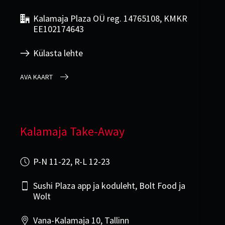
Kalamaja Plaza OÜ reg. 14765108, KMKR
EE102174643
Külasta lehte
AVA KAART
Kalamaja Take-Away
P-N 11-22, R-L 12-23
Sushi Plaza app ja koduleht, Bolt Food ja
Wolt
Vana-Kalamaja 10, Tallinn