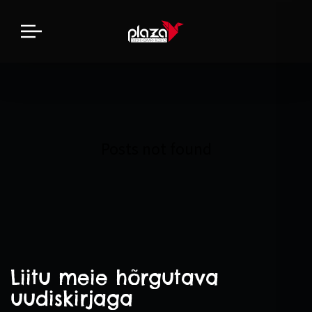
Posts not found
Liitu meie hõrgutava
uudiskirjaga