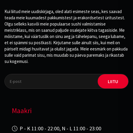
Kui liitud meie uudiskirjaga, oled alati esimeste seas, kes saavad
teada meie kuumadest pakkumistest ja erakordsetest üritustest.
Olgu selleks kasvõi meie populaarse sushi valmistamise
meistriklass, mis on saanud paljude osalejate kiitva tagasiside. Me
mõistame, kui väärtuslik on sinu aeg ja tähelepanu, seega lubame,
et ei spämmi su postkasti. Kirjutame sulle ainult siis, kui meil on
päriselt midagi huvitavat ja olulist jagada. Meie eesmärk on pakkuda
sulle vaid parimat sisu, mis muudab su päeva paremaks ja rikastab
su kogemusi.
LIITU
Maakri
P - K 11:00 - 22:00, N - L 11:00 - 23:00